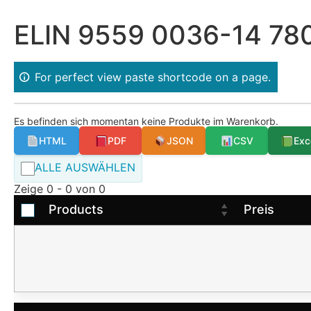
ELIN 9559 0036-14 780
For perfect view paste shortcode on a page.
Es befinden sich momentan keine Produkte im Warenkorb.
HTML
PDF
JSON
CSV
Exc
ALLE AUSWÄHLEN
Zeige 0 - 0 von 0
Products
Preis