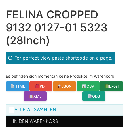
FELINA CROPPED
9132 0127-01 5323
(28Inch)
For perfect view paste shortcode on a page.
Es befinden sich momentan keine Produkte im Warenkorb.
HTML
PDF
JSON
CSV
Excel
XML
ODS
ALLE AUSWÄHLEN
IN DEN WARENKORB