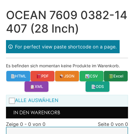
OCEAN 7609 0382-14
407 (28 Inch)
For perfect view paste shortcode on a page.
Es befinden sich momentan keine Produkte im Warenkorb.
HTML
PDF
JSON
CSV
Excel
XML
ODS
ALLE AUSWÄHLEN
IN DEN WARENKORB
Zeige 0 - 0 von 0
Seite 0 von 0