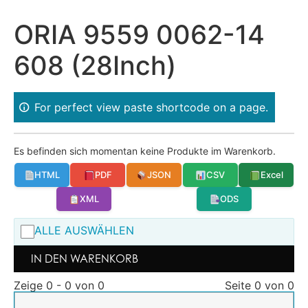
ORIA 9559 0062-14
608 (28Inch)
For perfect view paste shortcode on a page.
Es befinden sich momentan keine Produkte im Warenkorb.
HTML
PDF
JSON
CSV
Excel
XML
ODS
ALLE AUSWÄHLEN
IN DEN WARENKORB
Zeige 0 - 0 von 0
Seite 0 von 0