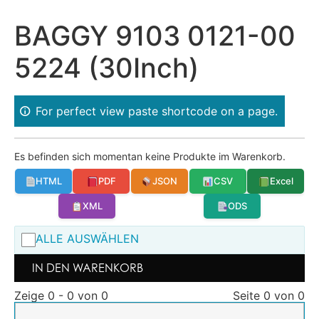
BAGGY 9103 0121-00
5224 (30Inch)
For perfect view paste shortcode on a page.
Es befinden sich momentan keine Produkte im Warenkorb.
HTML
PDF
JSON
CSV
Excel
XML
ODS
ALLE AUSWÄHLEN
IN DEN WARENKORB
Zeige 0 - 0 von 0
Seite 0 von 0