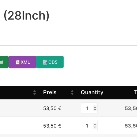
(28Inch)
el
XML
ODS
Preis
Quantity
T
53,5
53,50
€
53,5
53,50
€