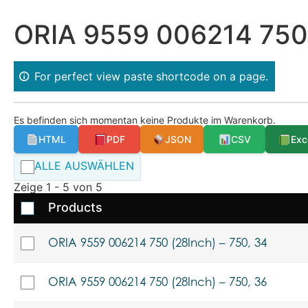
ORIA 9559 006214 750 
For perfect view paste shortcode on a page.
Es befinden sich momentan keine Produkte im Warenkorb.
HTML
PDF
JSON
CSV
Exc
ALLE AUSWÄHLEN
Zeige 1 - 5 von 5
Products
ORIA 9559 006214 750 (28Inch) – 750, 34
ORIA 9559 006214 750 (28Inch) – 750, 36