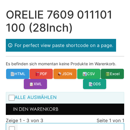
ORELIE 7609 011101
100 (28Inch)
For perfect view paste shortcode on a page.
Es befinden sich momentan keine Produkte im Warenkorb.
HTML
PDF
JSON
CSV
Excel
XML
ODS
ALLE AUSWÄHLEN
IN DEN WARENKORB
Zeige 1 - 3 von 3
Seite 1 von 1