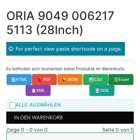
ORIA 9049 006217
5113 (28Inch)
For perfect view paste shortcode on a page.
Es befinden sich momentan keine Produkte im Warenkorb.
HTML
PDF
JSON
CSV
Excel
XML
ODS
ALLE AUSWÄHLEN
IN DEN WARENKORB
Zeige 0 - 0 von 0
Seite 0 von 0