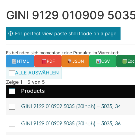
GINI 9129 010909 5035
For perfect view paste shortcode on a page.
Es befinden sich momentan keine Produkte im Warenkorb.
HTML
PDF
JSON
CSV
Exc
ALLE AUSWÄHLEN
Zeige 1 - 5 von 5
Products
GINI 9129 010909 5035 (30Inch) – 5035, 34
GINI 9129 010909 5035 (30Inch) – 5035, 36