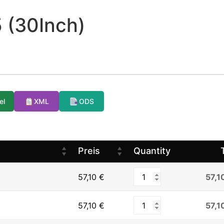
 (30Inch)
el
XML
ODS
Preis
Quantity
57,1
57,10
€
57,1
57,10
€