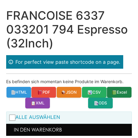
FRANCOISE 6337
033201 794 Espresso
(32Inch)
For perfect view paste shortcode on a page.
Es befinden sich momentan keine Produkte im Warenkorb.
HTML
PDF
JSON
CSV
Excel
XML
ODS
ALLE AUSWÄHLEN
IN DEN WARENKORB