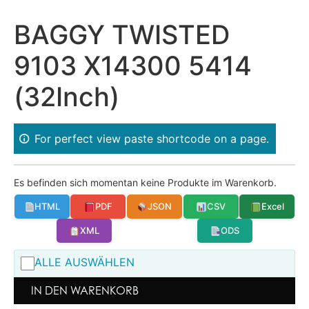
BAGGY TWISTED
9103 X14300 5414
(32Inch)
For perfect view paste shortcode on a page.
Es befinden sich momentan keine Produkte im Warenkorb.
HTML
PDF
JSON
CSV
Excel
XML
ODS
ALLE AUSWÄHLEN
IN DEN WARENKORB