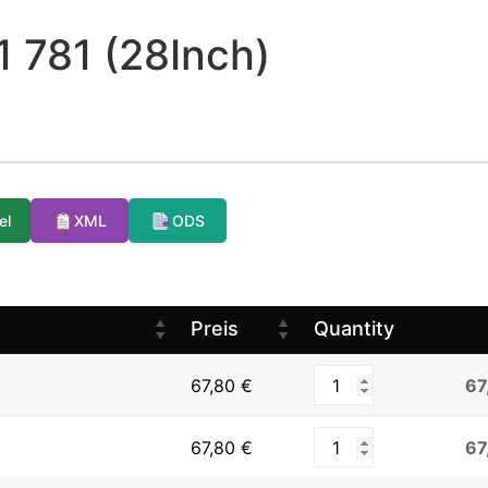
 781 (28Inch)
el
XML
ODS
Preis
Quantity
67
67,80
€
67
67,80
€