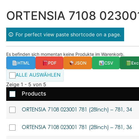
ORTENSIA 7108 023001
For perfect view paste shortcode on a page.
Es befinden sich momentan keine Produkte im Warenkorb.
HTML
PDF
JSON
CSV
Exc
ALLE AUSWÄHLEN
Zeige 1 - 5 von 5
Products
ORTENSIA 7108 023001 781 (28Inch) – 781, 34
ORTENSIA 7108 023001 781 (28Inch) – 781, 36