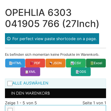
OPEHLIA 6303
041905 766 (27Inch)
For perfect view paste shortcode on a page.
Es befinden sich momentan keine Produkte im Warenkorb.
HTML
PDF
JSON
CSV
Excel
XML
ODS
ALLE AUSWÄHLEN
IN DEN WARENKORB
Zeige 1 - 5 von 5
Seite 1 von 1